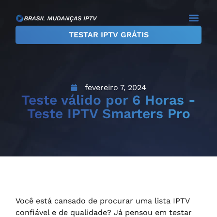
TESTAR IPTV GRÁTIS
Planos IPTV
Teste IPTV
Sobre Nós
fevereiro 7, 2024
Teste válido por 6 Horas -
Teste IPTV Smarters Pro
Você está cansado de procurar uma lista IPTV
confiável e de qualidade? Já pensou em testar